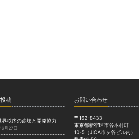
の投稿
お問い合わせ
〒162-8433
世界秩序の崩壊と開発協力
東京都新宿区市谷本村町
年6月27日
10-5（JICA市ヶ谷ビル内）