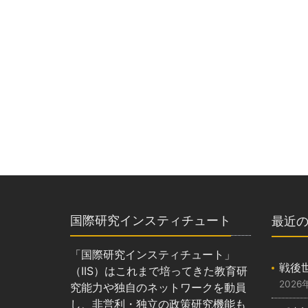
国際研究インスティチュート
最近
「国際研究インスティチュート」
戦後
（IIS）はこれまで培ってきた教育研
2026
究能力や独自のネットワークを動員
し、非営利・独立の政策研究機能も