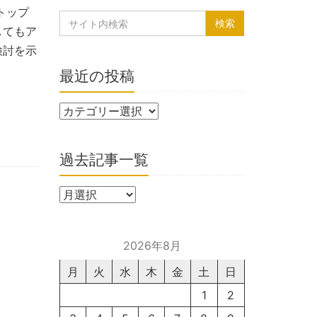
トップ
してもア
検討を示
最近の投稿
過去記事一覧
2026年8月
月
火
水
木
金
土
日
1
2