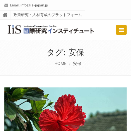
Email:
info@iis-japan.jp
政策研究・人材育成のプラットフォーム
Togg
navig
タグ:
安保
HOME
安保